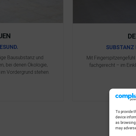
UEN
D
GESUND.
SUBSTANZ 
tige Bausubstanz und
Mit Fingerspitzengefühl
n, bei denen Ökologie,
fachgerecht – im Eink
 im Vordergrund stehen.
To provide t
device infor
as browsing 
may adversel