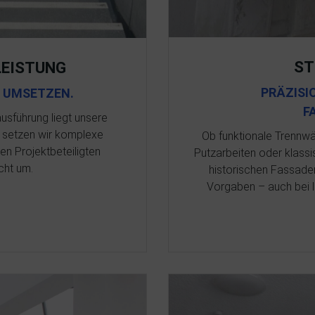
ST
EISTUNG
PRÄZISI
R UMSETZEN.
F
sführung liegt unsere
g setzen wir komplexe
Ob funktionale Trenn
en Projektbeteiligten
Putzarbeiten oder klassi
cht um.
historischen Fassaden
Vorgaben – auch bei l