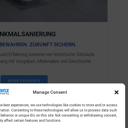
ENKMALSANIERUNG
BEWAHREN. ZUKUNFT SICHERN.
 und Erfahrung sanieren wir historische Gebäude
lang mit Vorgaben, Materialien und Geschichte.
MEHR ERFAHREN
Manage Consent
he best experiences, we use technologies like cookies to store and/or access
mation. Consenting to these technologies will allow us to process data such
behavior or unique IDs on this site. Not consenting or withdrawing consent,
y affect certain features and functions.