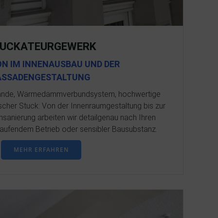
UCKATEURGEWERK
ON IM INNENAUSBAU UND DER
ASSADENGESTALTUNG
wände, Wärmedämmverbundsystem, hochwertige
scher Stuck: Von der Innenraumgestaltung bis zur
sanierung arbeiten wir detailgenau nach Ihren
aufendem Betrieb oder sensibler Bausubstanz.
MEHR ERFAHREN