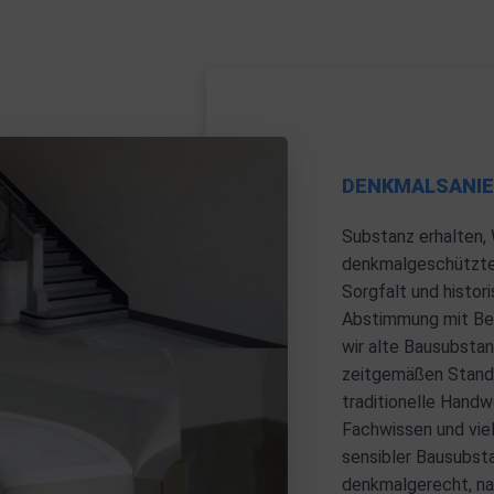
DENKMALSANI
Substanz erhalten,
denkmalgeschützte
Sorgfalt und histor
Abstimmung mit Beh
wir alte Bausubstan
zeitgemäßen Stand.
traditionelle Hand
Fachwissen und vie
sensibler Bausubst
denkmalgerecht, nac