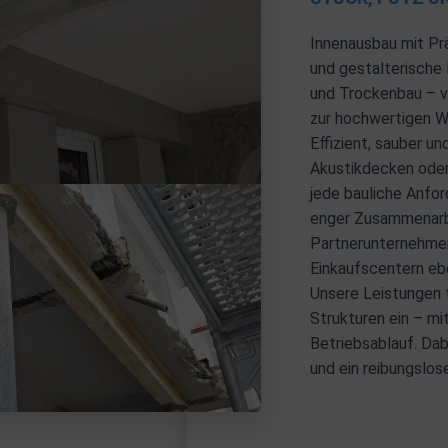
Innenausbau mit Präz
und gestalterische
und Trockenbau – 
zur hochwertigen W
Effizient, sauber u
Akustikdecken oder 
jede bauliche Anfo
enger Zusammenarbe
Partnerunternehmen 
Einkaufscentern eb
Unsere Leistungen 
Strukturen ein – mi
Betriebsablauf. Dab
und ein reibungslos