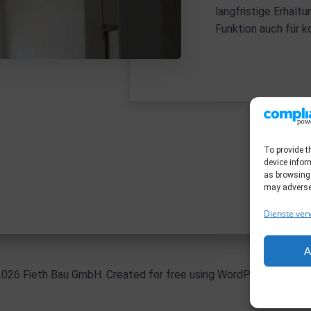
langfristige Erhalt
Funktion auch für 
To provide t
device infor
as browsing 
may adversel
Dienste ver
A
Col
026 Fieth Bau GmbH. Created for free using WordPress and