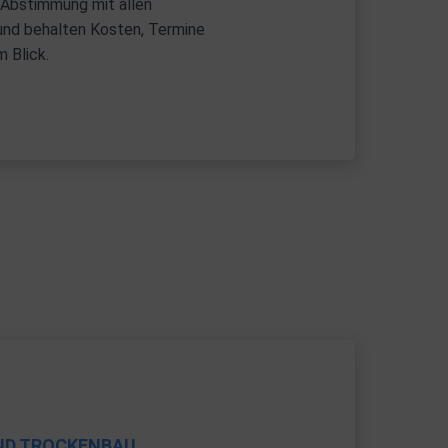
 Abstimmung mit allen
 und behalten Kosten, Termine
m Blick.
ND TROCKENBAU