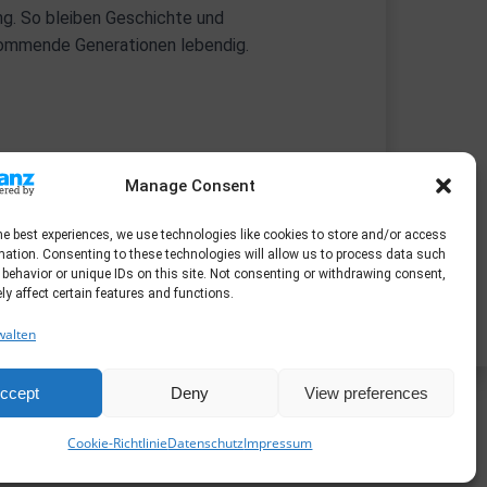
ung. So bleiben Geschichte und
kommende Generationen lebendig.
Manage Consent
he best experiences, we use technologies like cookies to store and/or access
mation. Consenting to these technologies will allow us to process data such
behavior or unique IDs on this site. Not consenting or withdrawing consent,
y affect certain features and functions.
walten
ccept
Deny
View preferences
ibri
Cookie-Richtlinie
Datenschutz
Impressum